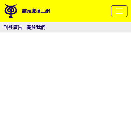
貓頭鷹搵工網
刊登廣告
|
關於我們