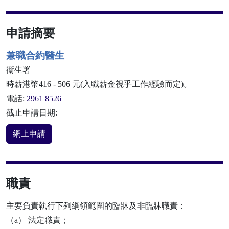
申請摘要
兼職合約醫生
衞生署
時薪港幣416 - 506 元(入職薪金視乎工作經驗而定)。
電話:
2961 8526
截止申請日期:
網上申請
職責
主要負責執行下列綱領範圍的臨牀及非臨牀職責：
（a） 法定職責；