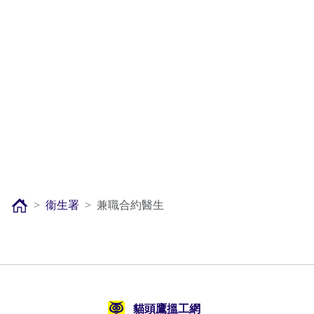
衞生署
兼職合約醫生
貓頭鷹搵工網