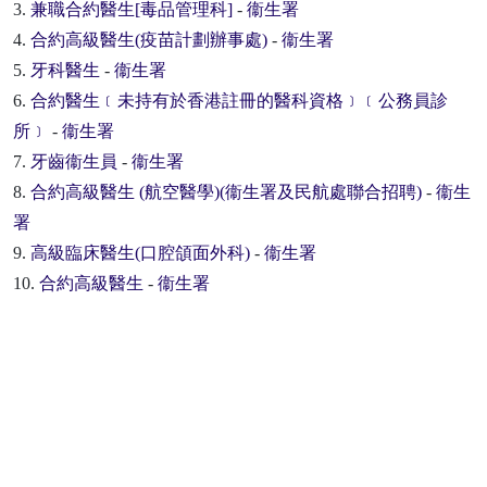
3.
兼職合約醫生[毒品管理科]
-
衞生署
4.
合約高級醫生(疫苗計劃辦事處)
-
衞生署
5.
牙科醫生
-
衞生署
6.
合約醫生﹝未持有於香港註冊的醫科資格﹞﹝公務員診
所﹞
-
衞生署
7.
牙齒衞生員
-
衞生署
8.
合約高級醫生 (航空醫學)(衞生署及民航處聯合招聘)
-
衞生
署
9.
高級臨床醫生(口腔頜面外科)
-
衞生署
10.
合約高級醫生
-
衞生署