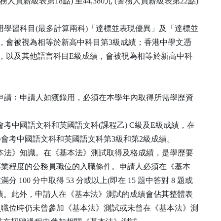
人員薪級表第18點) 至44,380元 (警務人員薪級表第22點)
應用學習科目(最多計算兩科)「達標並表現優異」及「達標並
績，會被視為相等於新高中科目第3級成績；香港中學文憑
績，以及其他語言科目E級成績，會被視為相等於新高中科
可申請﹔申請人如獲錄用，必須在本學年內取得所需學歷資
學會考中國語文科和英國語文科(課程乙) C級及E級成績，在
學會考中國語文科和英國語文科第3級和第2級成績。
基本法》知識。在《基本法》測試取得及格成績，是學歷要
專業程度的公務員職位的入職條件。申請人必須在《基本
00 分中取得 53 分或以上(即在 15 題中答對 8 題或
績。此外，申請人在《基本法》測試的成績會佔其整體表
員職位時仍未曾參加《基本法》測試或未曾在《基本法》測