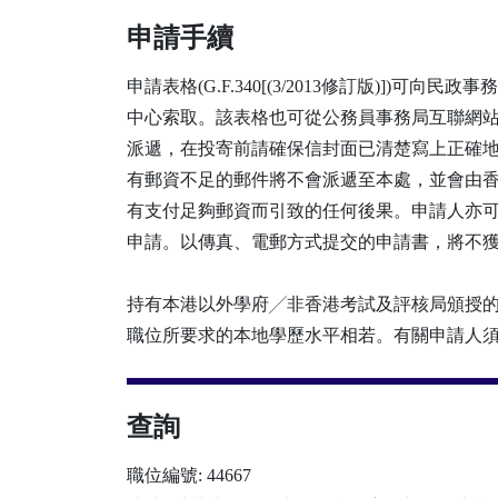
申請手續
申請表格(G.F.340[(3/2013修訂版)]
中心索取。該表格也可從公務員事務局互聯網站(http:
派遞，在投寄前請確保信封面已清楚寫上正確
有郵資不足的郵件將不會派遞至本處，並會由
有支付足夠郵資而引致的任何後果。申請人亦可透過公務員事
申請。以傳真、電郵方式提交的申請書，將不
持有本港以外學府╱非香港考試及評核局頒授
職位所要求的本地學歷水平相若。有關申請人
查詢
職位編號: 44667