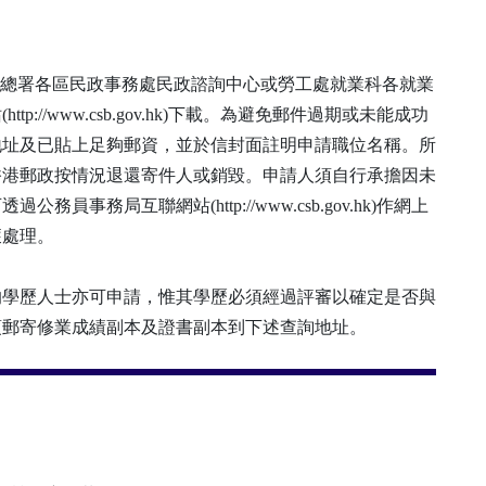
)可向民政事務總署各區民政事務處民政諮詢中心或勞工處就業科各就業
//www.csb.gov.hk)下載。為避免郵件過期或未能成功
地址及已貼上足夠郵資，並於信封面註明申請職位名稱。所
香港郵政按情況退還寄件人或銷毀。申請人須自行承擔因未
務局互聯網站(http://www.csb.gov.hk)作網上
獲處理。
的學歷人士亦可申請，惟其學歷必須經過評審以確定是否與
須郵寄修業成績副本及證書副本到下述查詢地址。