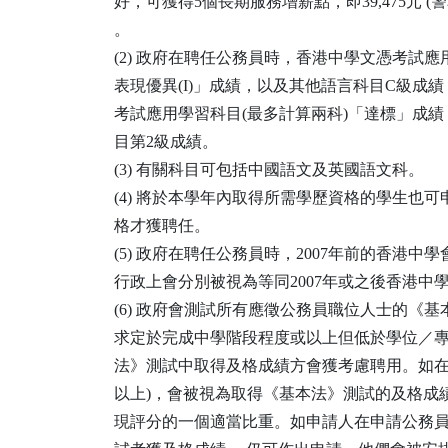
好，可獲得5個長期服務增薪點，即39,475元 (警務
。
(2) 政府在聘任公務員時，香港中學文憑考試
表現優異(I)」成績，以及其他語言科目C級成
考試應用學習科目(最多計算兩科)「達標」成
目第2級成績。
(3) 有關科目可包括中國語文及英國語文科。
(4) 將於本學年內取得所需學歷資格的學生也
格才獲聘任。
(5) 政府在聘任公務員時，2007年前的香港中
行政上會分別被視為等同2007年或之後香港中
(6) 政府會測試所有應徵公務員職位人士的《
求定於完成中學階段程度或以上但低於學位／
法》測試中取得及格成績方會獲考慮聘用。如在滿分 1
以上)，會被視為取得《基本法》測試的及格成
現評分的一個適當比重。如申請人在申請公務