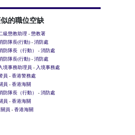
類似的職位空缺
二級懲教助理
-
懲教署
消防隊長(行動)
-
消防處
消防隊長（行動）
-
消防處
消防隊長(行動)
-
消防處
入境事務助理員
-
入境事務處
警員
-
香港警務處
關員
-
香港海關
消防隊長（行動）
-
消防處
關員
-
香港海關
.
關員
-
香港海關