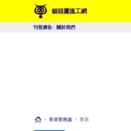
貓頭鷹搵工網
刊登廣告
|
關於我們
香港警務處
警員