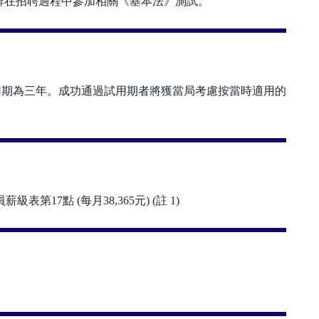
排在招聘過程中參加相關《基本法》測試。
用期為三年。成功通過試用期者將獲當局考慮按當時適用的
表第17點 (每月38,365元) (註 1)