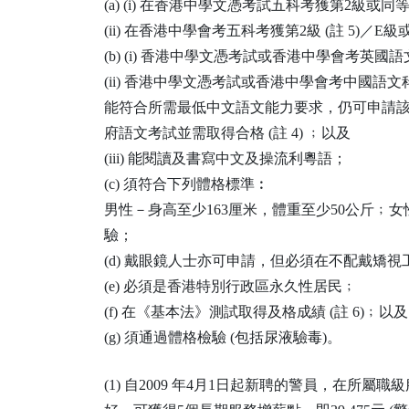
(a) (i) 在香港中學文憑考試五科考獲第2級或同等
(ii) 在香港中學會考五科考獲第2級 (註 5)／E
(b) (i) 香港中學文憑考試或香港中學會考英國語文
(ii) 香港中學文憑考試或香港中學會考中國語文
能符合所需最低中文語文能力要求，仍可申請
府語文考試並需取得合格 (註 4) ﹔以及
(iii) 能閱讀及書寫中文及操流利粵語；
(c) 須符合下列體格標準︰
男性－身高至少163厘米，體重至少50公斤﹔女
驗；
(d) 戴眼鏡人士亦可申請，但必須在不配戴矯視
(e) 必須是香港特別行政區永久性居民﹔
(f) 在《基本法》測試取得及格成績 (註 6)﹔以及
(g) 須通過體格檢驗 (包括尿液驗毒)。
(1) 自2009 年4月1日起新聘的警員，在所屬職