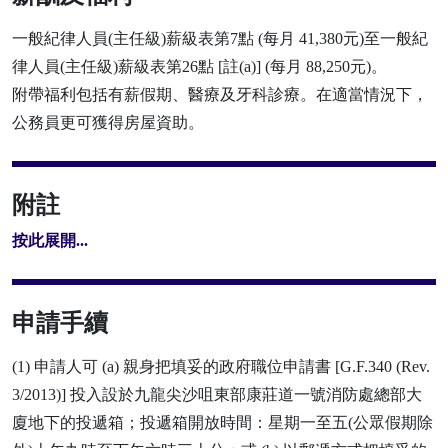
一般紀律人員(主任級)薪級表第7點 (每月 41,380元)至一般紀
律人員(主任級)薪級表第26點 [註(a)] (每月 88,250元)。
附帶福利包括有薪假期、醫療及牙科診療。在適當情況下，
公務員更可獲得房屋資助。
附註
按此展開...
申請手續
(1) 申請人可 (a) 親身把填妥的政府職位申請書 [G.F.340 (Rev.
3/2013)] 投入設於九龍尖沙咀東部康莊道一號消防處總部大
廈地下的投遞箱；投遞箱開放時間：星期一至五(公眾假期除