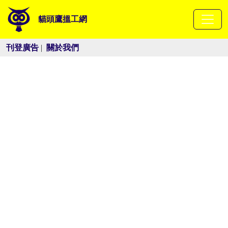
貓頭鷹搵工網
刊登廣告
|
關於我們