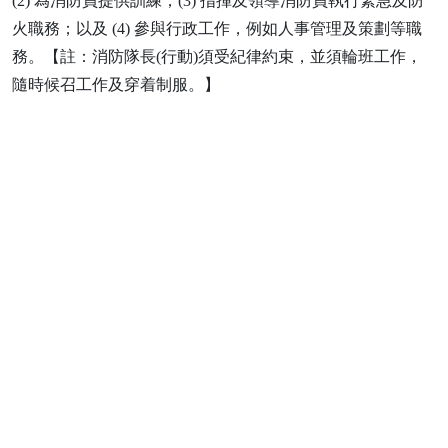
(2) 為消防員提供訓練；(3) 指揮及領導消防員執行緊急及防
火職務；以及 (4) 參與行政工作，例如人事管理及策劃等職
務。【註：消防隊長(行動)須受紀律約束，並須輪班工作，
隨時候召工作及穿着制服。】