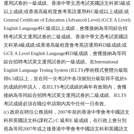
運用試卷的一級成績。香港中學文憑考試英國語文科第5級或
以上成績;或香港高級程度會考英語運用科C級或以上成績;或
General Certificate of Education (Advanced Level) (GCE A Level)
English Language科C級或以上成績，會獲接納為等同綜合招
聘考試英文運用試卷的二級成績。香港中學文憑考試英國語
文科第4級成績;或香港高級程度會考英語運用科D級成績;或
GCE A Level English Language科D級成績，會獲接納為等同
綜合招聘考試英文運用試卷的一級成績。在International
English Language Testing System (IELTS)學術模式整體分級取
得6.5或以上，並在同一次考試中各項個別分級取得不低於6
的成績的申請人，在IELTS考試成績的兩年有效期內，會獲
接納為等同綜合招聘考試英文運用試卷的二級成績。IELTS
考試成績必須在職位申請期內其中任何一日有效。
(c) 政府在聘任公務員時，2007年前的香港中學會考中國語文
科和英國語文科(課程乙) C 級和E 級成績，在行政上會分別
視為等同2007年或之後香港中學會考中國語文科和英國語文