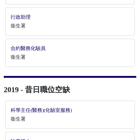
行政助理
衞生署
合約醫務化驗員
衞生署
2019 - 昔日職位空缺
科學主任(醫務)(化驗室服務)
衞生署